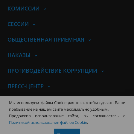
КОМИССИИ
СЕССИИ
ОБЩЕСТВЕННАЯ ПРИЕМНАЯ
НАКАЗЫ
ПРОТИВОДЕЙСТВИЕ КОРРУПЦИИ
ПРЕСС-ЦЕНТР
© Совет депутатов города
Мы используем файлы Cookie для того, чтобы сделать Ваше
Новосибирска
Контакты
Карта сайта
пребывание на нашем сайте максимально удобным.
Продолжив использование сайта, вы соглашаетесь с
630099, г. Новосибирск, Красный
Политикой использования файлов Cookie
.
проспект, 34
+7 (383) 227-43-32