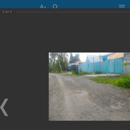
3
из
4
СОВЕТ ДЕПУТАТОВ
ГОРОДА НОВОСИБИРСКА
630099, г. Новосибирск, Красный проспект, 34
+7 (383) 227-43-32
Общественная приемная
Пресс-центр
›
Фоторепортажи
›
Поднятие