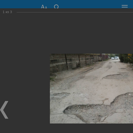
1
из
3
СОВЕТ ДЕПУТАТОВ
ГОРОДА НОВОСИБИРСКА
630099, г. Новосибирск, Красный проспект, 34
+7 (383) 227-43-32
Общественная приемная
Пресс-центр
›
Фоторепортажи
›
Консолидация усилий