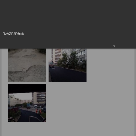
Фоторепортажи
Консолидация усилий
RzVZP2P6rek
10.08.2018