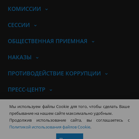
КОМИССИИ
СЕССИИ
ОБЩЕСТВЕННАЯ ПРИЕМНАЯ
НАКАЗЫ
ПРОТИВОДЕЙСТВИЕ КОРРУПЦИИ
ПРЕСС-ЦЕНТР
© Совет депутатов города
Мы используем файлы Cookie для того, чтобы сделать Ваше
Новосибирска
Контакты
Карта сайта
пребывание на нашем сайте максимально удобным.
Продолжив использование сайта, вы соглашаетесь с
630099, г. Новосибирск, Красный
Политикой использования файлов Cookie
.
проспект, 34
+7 (383) 227-43-32