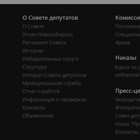
О Совете депутатов
Комисс
О Совете
Постоянн
Устав Новосибирска
Специаль
Регламент Совета
Архив
История
Наказы
Избирательные округа
Структура
Карта по 
избирате
Аппарат Совета депутатов
Муниципальная служба
Пресс-ц
Отчет о работе
Информация о проверках
Аккредит
Контакты
Фоторепо
Объявления
Совет деп
Наша "Пр
Контакты