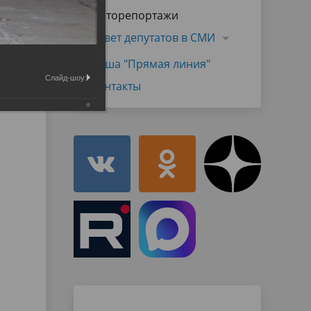
Муниципальная служба
Фоторепортажи
имущественного характера
тивных
Объявления
Совет депутатов в СМИ
Советом
Информационные материалы
Наша "Прямая линия"
ств
Слайд-шоу:
Контакты