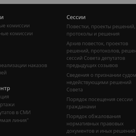
ии
Сессии
ые комиссии
Повестки, проекты решений,
ные комиссии
протоколы и решения
Архив повесток, проектов
решений, протоколов, реше
сессий Совета депутатов
реализации наказов
предыдущих созывов
лей
Сведения о признании судо
недействующими решений
ентр
Совета
ация
Порядок посещения сессии
ртажи
гражданами
утатов в СМИ
Порядок обжалования
ямая линия"
нормативных правовых
документов и иных решений