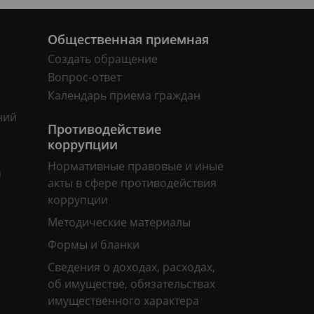
Общественная приемная
Создать обращение
Вопрос-ответ
Календарь приема граждан
ний
Противодействие
коррупции
Нормативные правовые и иные
м
акты в сфере противодействия
коррупции
Методические материалы
Формы и бланки
Сведения о доходах, расходах,
об имуществе, обязательствах
имущественного характера