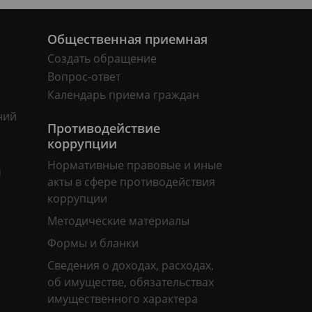
Общественная приемная
Создать обращение
Вопрос-ответ
Календарь приема граждан
ний
Противодействие
коррупции
Нормативные правовые и иные
м
акты в сфере противодействия
коррупции
Методические материалы
Формы и бланки
Сведения о доходах, расходах,
об имуществе, обязательствах
имущественного характера