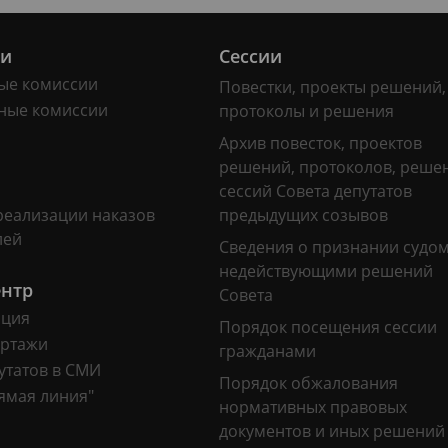
ии
Сессии
ые комиссии
Повестки, проекты решений,
ные комиссии
протоколы и решения
Архив повесток, проектов
решений, протоколов, реше
сессий Совета депутатов
реализации наказов
предыдущих созывов
лей
Сведения о признании судо
недействующими решений
ентр
Совета
ация
Порядок посещения сессии
ртажи
гражданами
утатов в СМИ
Порядок обжалования
ямая линия"
нормативных правовых
документов и иных решений