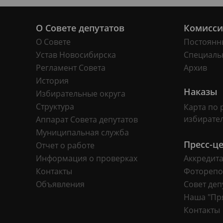
О Совете депутатов
Комисс
О Совете
Постоянн
Устав Новосибирска
Специаль
Регламент Совета
Архив
История
Наказы
Избирательные округа
Структура
Карта по 
избирате
Аппарат Совета депутатов
Муниципальная служба
Пресс-ц
Отчет о работе
Информация о проверках
Аккредит
Контакты
Фоторепо
Объявления
Совет деп
Наша "Пр
Контакты