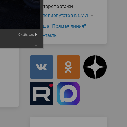
Муниципальная служба
Фоторепортажи
имущественного характера
тивных
Объявления
Совет депутатов в СМИ
Советом
Информационные материалы
Наша "Прямая линия"
ств
Контакты
Слайд-шоу: