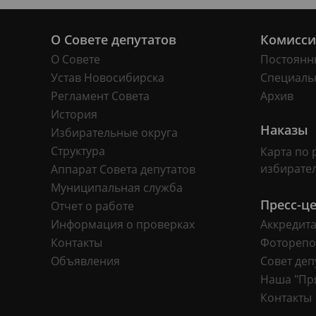
О Совете депутатов
Комисс
О Совете
Постоянн
Устав Новосибирска
Специаль
Регламент Совета
Архив
История
Наказы
Избирательные округа
Структура
Карта по 
избирате
Аппарат Совета депутатов
Муниципальная служба
Пресс-ц
Отчет о работе
Информация о проверках
Аккредит
Контакты
Фоторепо
Объявления
Совет деп
Наша "Пр
Контакты