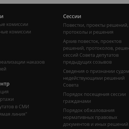
ии
Сессии
ые комиссии
Повестки, проекты решений,
ные комиссии
протоколы и решения
Архив повесток, проектов
решений, протоколов, реше
сессий Совета депутатов
реализации наказов
предыдущих созывов
лей
Сведения о признании судо
недействующими решений
ентр
Совета
ация
Порядок посещения сессии
ртажи
гражданами
утатов в СМИ
Порядок обжалования
ямая линия"
нормативных правовых
документов и иных решений