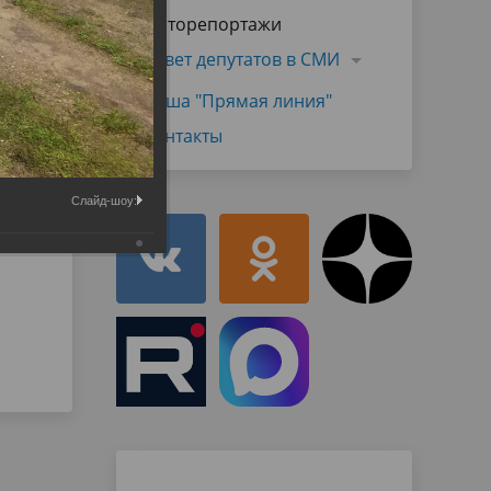
Муниципальная служба
Фоторепортажи
имущественного характера
тивных
Объявления
Совет депутатов в СМИ
Советом
Информационные материалы
Наша "Прямая линия"
ств
Контакты
Слайд-шоу: