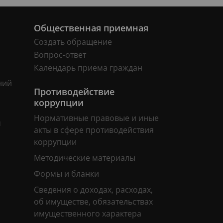
Общественная приемная
Создать обращение
Вопрос-ответ
Календарь приема граждан
ний
Противодействие
коррупции
Нормативные правовые и иные
м
акты в сфере противодействия
коррупции
Методические материалы
Формы и бланки
Сведения о доходах, расходах,
об имуществе, обязательствах
имущественного характера