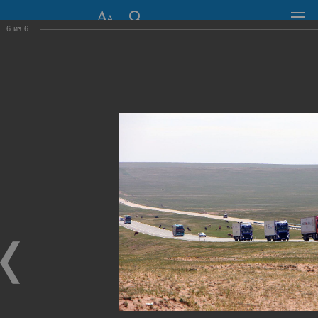
6
из
6
СОВЕТ ДЕПУТАТОВ
ГОРОДА НОВОСИБИРСКА
630099, г. Новосибирск, Красный проспект, 34
+7 (383) 227-43-32
Общественная приемная
Пресс-центр
›
Фоторепортажи
›