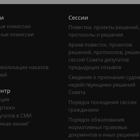
ии
Сессии
ые комиссии
Повестки, проекты решений,
ные комиссии
протоколы и решения
Архив повесток, проектов
решений, протоколов, реше
сессий Совета депутатов
реализации наказов
предыдущих созывов
лей
Сведения о признании судо
недействующими решений
ентр
Совета
ация
Порядок посещения сессии
ртажи
гражданами
утатов в СМИ
Порядок обжалования
ямая линия"
нормативных правовых
документов и иных решений