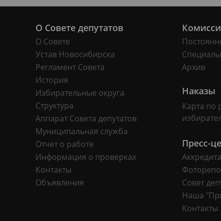
О Совете депутатов
Комисс
О Совете
Постоянн
Устав Новосибирска
Специаль
Регламент Совета
Архив
История
Наказы
Избирательные округа
Структура
Карта по 
избирате
Аппарат Совета депутатов
Муниципальная служба
Пресс-ц
Отчет о работе
Информация о проверках
Аккредит
Контакты
Фоторепо
Объявления
Совет деп
Наша "Пр
Контакты