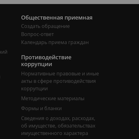
Общественная приемная
Создать обращение
Вопрос-ответ
Календарь приема граждан
ний
Противодействие
коррупции
Нормативные правовые и иные
м
акты в сфере противодействия
коррупции
Методические материалы
Формы и бланки
Сведения о доходах, расходах,
об имуществе, обязательствах
имущественного характера