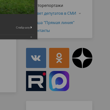
Муниципальная служба
Фоторепортажи
имущественного характера
тивных
Объявления
Совет депутатов в СМИ
Советом
Информационные материалы
Наша "Прямая линия"
ств
Слайд-шоу:
Контакты