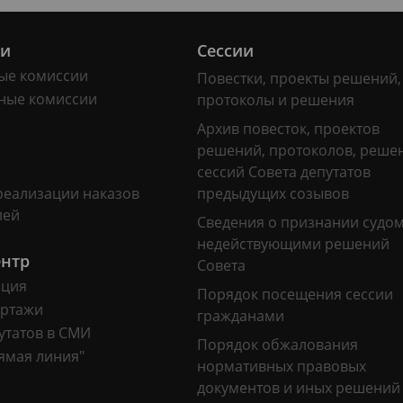
ии
Сессии
ые комиссии
Повестки, проекты решений,
ные комиссии
протоколы и решения
Архив повесток, проектов
решений, протоколов, реше
сессий Совета депутатов
реализации наказов
предыдущих созывов
лей
Сведения о признании судо
недействующими решений
ентр
Совета
ация
Порядок посещения сессии
ртажи
гражданами
утатов в СМИ
Порядок обжалования
ямая линия"
нормативных правовых
документов и иных решений