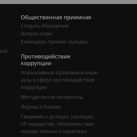
Общественная приемная
Создать обращение
Вопрос-ответ
Календарь приема граждан
ний
Противодействие
коррупции
Нормативные правовые и иные
м
акты в сфере противодействия
коррупции
Методические материалы
Формы и бланки
Сведения о доходах, расходах,
об имуществе, обязательствах
имущественного характера