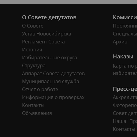
О Совете депутатов
Комисс
О Совете
Постоянн
Устав Новосибирска
Специаль
Регламент Совета
Архив
История
Наказы
Избирательные округа
Структура
Карта по 
избирате
Аппарат Совета депутатов
Муниципальная служба
Пресс-ц
Отчет о работе
Информация о проверках
Аккредит
Контакты
Фоторепо
Объявления
Совет деп
Наша "Пр
Контакты