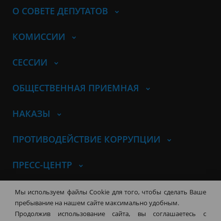
О СОВЕТЕ ДЕПУТАТОВ
КОМИССИИ
СЕССИИ
ОБЩЕСТВЕННАЯ ПРИЕМНАЯ
НАКАЗЫ
ПРОТИВОДЕЙСТВИЕ КОРРУПЦИИ
ПРЕСС-ЦЕНТР
© Совет депутатов города
Мы используем файлы Cookie для того, чтобы сделать Ваше
Новосибирска
Контакты
Карта сайта
пребывание на нашем сайте максимально удобным.
Продолжив использование сайта, вы соглашаетесь с
630099, г. Новосибирск, Красный