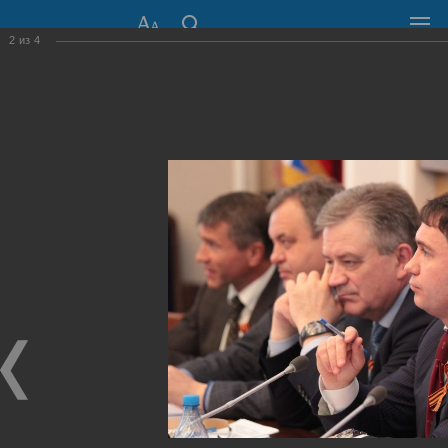
2
из
4
СОВЕТ ДЕПУТАТОВ
ГОРОДА НОВОСИБИРСКА
630099, г. Новосибирск, Красный проспект, 34
+7 (383) 227-43-32
Общественная приемная
Пресс-центр
›
Фоторепортажи
›