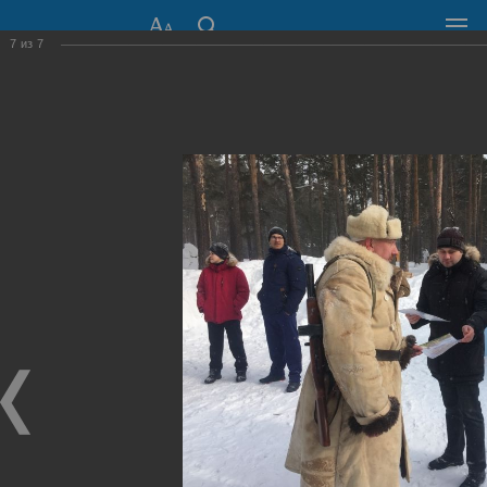
7
из
7
СОВЕТ ДЕПУТАТОВ
ГОРОДА НОВОСИБИРСКА
630099, г. Новосибирск, Красный проспект, 34
+7 (383) 227-43-32
Общественная приемная
Пресс-центр
›
Фоторепортажи
›