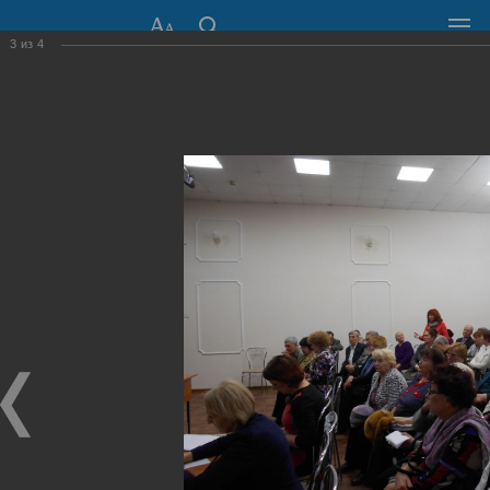
3
из
4
СОВЕТ ДЕПУТАТОВ
ГОРОДА НОВОСИБИРСКА
630099, г. Новосибирск, Красный проспект, 34
+7 (383) 227-43-32
Общественная приемная
Пресс-центр
›
Фоторепортажи
›