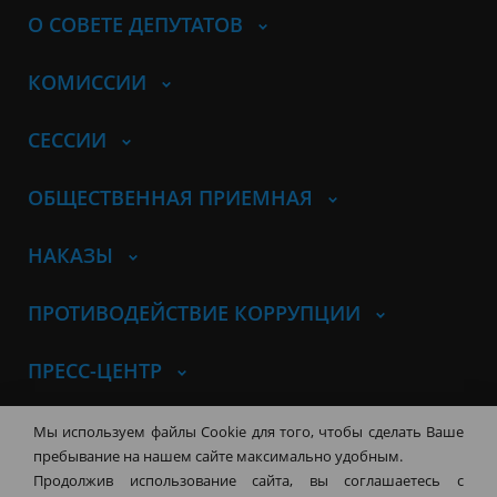
О СОВЕТЕ ДЕПУТАТОВ
КОМИССИИ
СЕССИИ
ОБЩЕСТВЕННАЯ ПРИЕМНАЯ
НАКАЗЫ
ПРОТИВОДЕЙСТВИЕ КОРРУПЦИИ
ПРЕСС-ЦЕНТР
© Совет депутатов города
Мы используем файлы Cookie для того, чтобы сделать Ваше
Новосибирска
Контакты
Карта сайта
пребывание на нашем сайте максимально удобным.
Продолжив использование сайта, вы соглашаетесь с
630099, г. Новосибирск, Красный