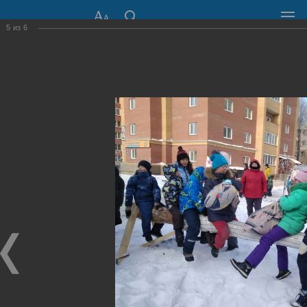
5
из
6
СОВЕТ ДЕПУТАТОВ
ГОРОДА НОВОСИБИРСКА
630099, г. Новосибирск, Красный проспект, 34
+7 (383) 227-43-32
Общественная приемная
Пресс-центр
›
Фоторепортажи
›