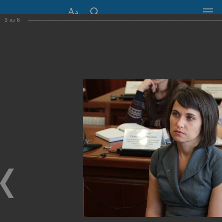
3
из
6
СОВЕТ ДЕПУТАТОВ
ГОРОДА НОВОСИБИРСКА
630099, г. Новосибирск, Красный проспект, 34
+7 (383) 227-43-32
Общественная приемная
Пресс-центр
›
Фоторепортажи
›