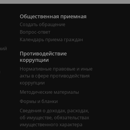
Общественная приемная
Создать обращение
Вопрос-ответ
Календарь приема граждан
ний
Противодействие
коррупции
Нормативные правовые и иные
м
акты в сфере противодействия
коррупции
Методические материалы
Формы и бланки
Сведения о доходах, расходах,
об имуществе, обязательствах
имущественного характера