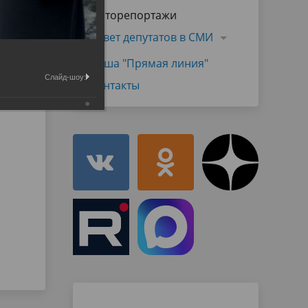
Муниципальная служба
Фоторепортажи
имущественного характера
тивных
Объявления
Совет депутатов в СМИ
Советом
Информационные материалы
Наша "Прямая линия"
ств
Слайд-шоу:
Контакты
в