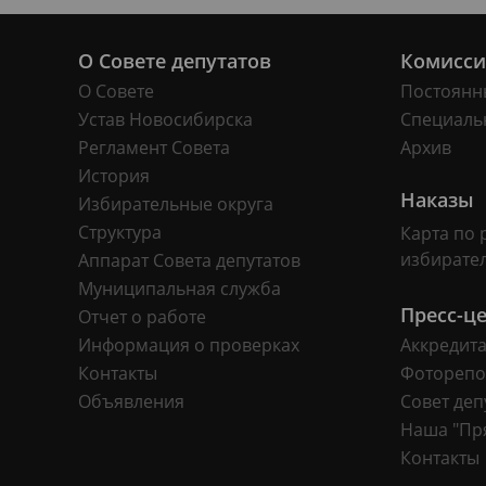
О Совете депутатов
Комисс
О Совете
Постоянн
Устав Новосибирска
Специаль
Регламент Совета
Архив
История
Наказы
Избирательные округа
Структура
Карта по 
избирате
Аппарат Совета депутатов
Муниципальная служба
Пресс-ц
Отчет о работе
Информация о проверках
Аккредит
Контакты
Фоторепо
Объявления
Совет деп
Наша "Пр
Контакты