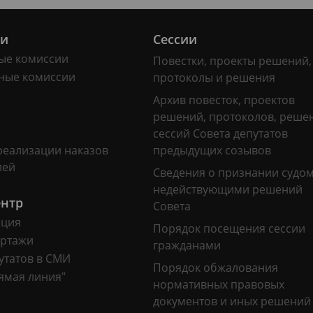
ии
Сессии
ые комиссии
Повестки, проекты решений,
ные комиссии
протоколы и решения
Архив повесток, проектов
решений, протоколов, реше
сессий Совета депутатов
реализации наказов
предыдущих созывов
лей
Сведения о признании судо
недействующими решений
ентр
Совета
ация
Порядок посещения сессии
ртажи
гражданами
утатов в СМИ
Порядок обжалования
ямая линия"
нормативных правовых
документов и иных решений