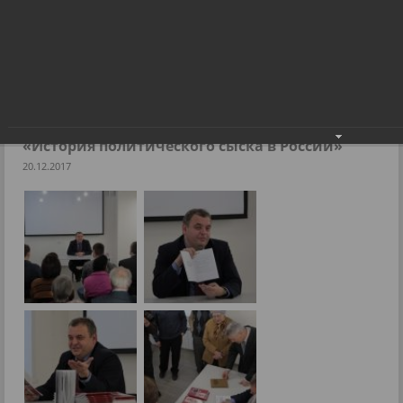
Ренат Сулейманов презентовал свою книгу «История
политического сыска в России»
Фоторепортажи
Ренат Сулейманов презентовал свою книгу
«История политического сыска в России»
20.12.2017