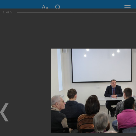
1
из
5
СОВЕТ ДЕПУТАТОВ
ГОРОДА НОВОСИБИРСКА
630099, г. Новосибирск, Красный проспект, 34
+7 (383) 227-43-32
Общественная приемная
Пресс-центр
›
Фоторепортажи
›