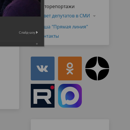
Муниципальная служба
Фоторепортажи
имущественного характера
тивных
Объявления
Совет депутатов в СМИ
Советом
Информационные материалы
Наша "Прямая линия"
ств
Слайд-шоу:
Контакты