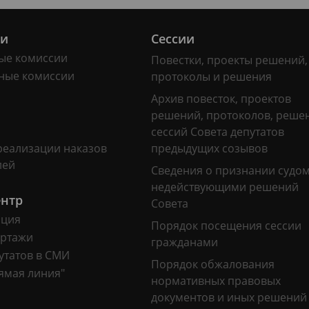
ии
Сессии
ые комиссии
Повестки, проекты решений,
ные комиссии
протоколы и решения
Архив повесток, проектов
решений, протоколов, реше
сессий Совета депутатов
реализации наказов
предыдущих созывов
лей
Сведения о признании судо
недействующими решений
ентр
Совета
ация
Порядок посещения сессии
ртажи
гражданами
утатов в СМИ
Порядок обжалования
ямая линия"
нормативных правовых
документов и иных решений