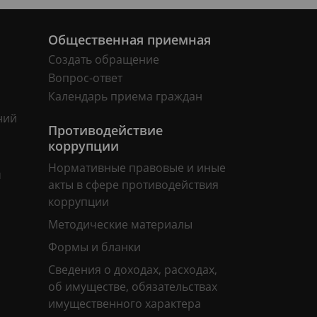
Общественная приемная
Создать обращение
Вопрос-ответ
Календарь приема граждан
ний
Противодействие
коррупции
Нормативные правовые и иные
м
акты в сфере противодействия
коррупции
Методические материалы
Формы и бланки
Сведения о доходах, расходах,
об имуществе, обязательствах
имущественного характера