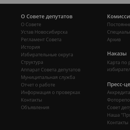
О Совете депутатов
Комисс
О Совете
Постоянн
Устав Новосибирска
Специаль
Регламент Совета
Архив
История
Наказы
Избирательные округа
Структура
Карта по 
избирате
Аппарат Совета депутатов
Муниципальная служба
Пресс-ц
Отчет о работе
Информация о проверках
Аккредит
Контакты
Фоторепо
Объявления
Совет деп
Наша "Пр
Контакты