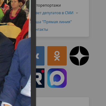
Муниципальная служба
Фоторепортажи
имущественного характера
тивных
Объявления
Совет депутатов в СМИ
Советом
Информационные материалы
Наша "Прямая линия"
ств
Контакты