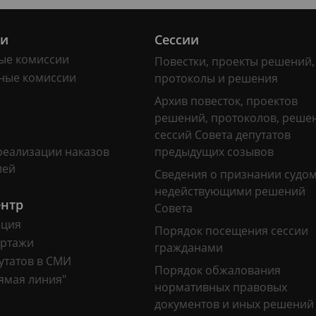
ии
Сессии
ые комиссии
Повестки, проекты решений,
ные комиссии
протоколы и решения
Архив повесток, проектов
решений, протоколов, реше
сессий Совета депутатов
реализации наказов
предыдущих созывов
лей
Сведения о признании судо
недействующими решений
ентр
Совета
ация
Порядок посещения сессии
ртажи
гражданами
утатов в СМИ
Порядок обжалования
ямая линия"
нормативных правовых
документов и иных решений