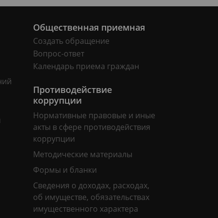
Общественная приемная
Создать обращение
Вопрос-ответ
Календарь приема граждан
ний
Противодействие
коррупции
Нормативные правовые и иные
м
акты в сфере противодействия
коррупции
Методические материалы
Формы и бланки
Сведения о доходах, расходах,
об имуществе, обязательствах
имущественного характера