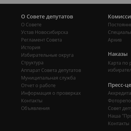
О Совете депутатов
Комисс
О Совете
Постоянн
Устав Новосибирска
Специаль
Регламент Совета
Архив
История
Наказы
Избирательные округа
Структура
Карта по 
избирате
Аппарат Совета депутатов
Муниципальная служба
Пресс-ц
Отчет о работе
Информация о проверках
Аккредит
Контакты
Фоторепо
Объявления
Совет деп
Наша "Пр
Контакты