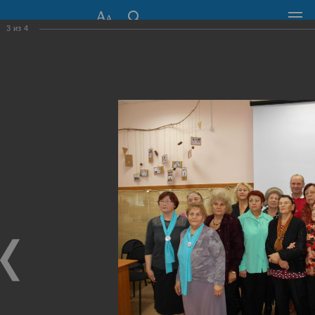
3
из
4
СОВЕТ ДЕПУТАТОВ
ГОРОДА НОВОСИБИРСКА
630099, г. Новосибирск, Красный проспект, 34
+7 (383) 227-43-32
Общественная приемная
Пресс-центр
›
Фоторепортажи
›