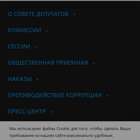
О СОВЕТЕ ДЕПУТАТОВ
КОМИССИИ
СЕССИИ
ОБЩЕСТВЕННАЯ ПРИЕМНАЯ
НАКАЗЫ
ПРОТИВОДЕЙСТВИЕ КОРРУПЦИИ
ПРЕСС-ЦЕНТР
© Совет депутатов города
Мы используем файлы Cookie для того, чтобы сделать Ваше
Новосибирска
Контакты
Карта сайта
пребывание на нашем сайте максимально удобным.