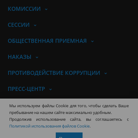
КОМИССИИ
СЕССИИ
ОБЩЕСТВЕННАЯ ПРИЕМНАЯ
НАКАЗЫ
ПРОТИВОДЕЙСТВИЕ КОРРУПЦИИ
ПРЕСС-ЦЕНТР
© Совет депутатов города
Мы используем файлы Cookie для того, чтобы сделать Ваше
Новосибирска
Контакты
Карта сайта
пребывание на нашем сайте максимально удобным.
Продолжив использование сайта, вы соглашаетесь с
630099, г. Новосибирск, Красный
Политикой использования файлов Cookie
.
проспект, 34
+7 (383) 227-43-32