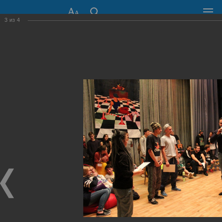
3
из
4
СОВЕТ ДЕПУТАТОВ
ГОРОДА НОВОСИБИРСКА
630099, г. Новосибирск, Красный проспект, 34
+7 (383) 227-43-32
Общественная приемная
Пресс-центр
›
Фоторепортажи
›
В ногу со временем