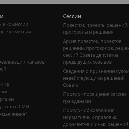
ии
Сессии
ые комиссии
Повестки, проекты решений,
ные комиссии
протоколы и решения
Архив повесток, проектов
решений, протоколов, реше
сессий Совета депутатов
реализации наказов
предыдущих созывов
лей
Сведения о признании судо
недействующими решений
ентр
Совета
ация
Порядок посещения сессии
ртажи
гражданами
утатов в СМИ
Порядок обжалования
ямая линия"
нормативных правовых
документов и иных решений