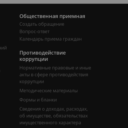
Общественная приемная
Создать обращение
Вопрос-ответ
Календарь приема граждан
ний
Противодействие
коррупции
Нормативные правовые и иные
м
акты в сфере противодействия
коррупции
Методические материалы
Формы и бланки
Сведения о доходах, расходах,
об имуществе, обязательствах
имущественного характера