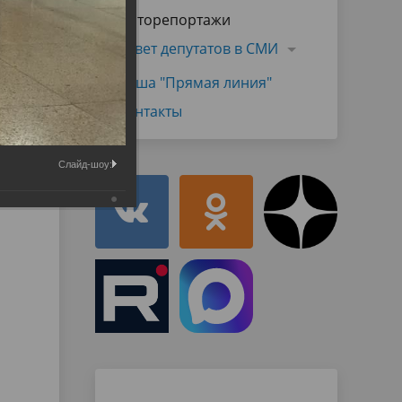
Муниципальная служба
Фоторепортажи
имущественного характера
тивных
Объявления
Совет депутатов в СМИ
Советом
Информационные материалы
Наша "Прямая линия"
ств
Контакты
Слайд-шоу: