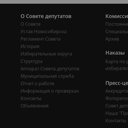
О Совете депутатов
Комисс
О Совете
Постоянн
Устав Новосибирска
Специаль
Регламент Совета
Архив
История
Наказы
Избирательные округа
Структура
Карта по 
избирате
Аппарат Совета депутатов
Муниципальная служба
Пресс-ц
Отчет о работе
Информация о проверках
Аккредит
Контакты
Фоторепо
Объявления
Совет деп
Наша "Пр
Контакты