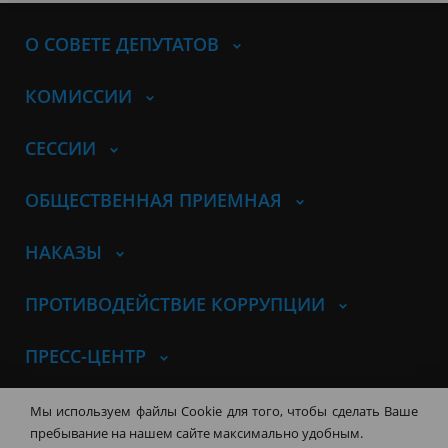
О СОВЕТЕ ДЕПУТАТОВ
КОМИССИИ
СЕССИИ
ОБЩЕСТВЕННАЯ ПРИЕМНАЯ
НАКАЗЫ
ПРОТИВОДЕЙСТВИЕ КОРРУПЦИИ
ПРЕСС-ЦЕНТР
© Совет депутатов города
Мы используем файлы Cookie для того, чтобы сделать Ваше
Новосибирска
Контакты
Карта сайта
пребывание на нашем сайте максимально удобным.