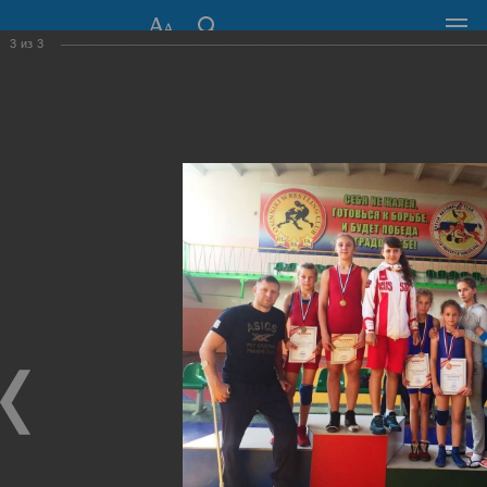
3
из
3
СОВЕТ ДЕПУТАТОВ
ГОРОДА НОВОСИБИРСКА
630099, г. Новосибирск, Красный проспект, 34
+7 (383) 227-43-32
Общественная приемная
Пресс-центр
›
Фоторепортажи
›