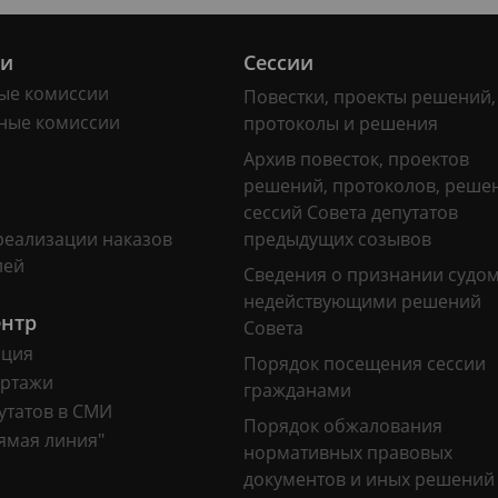
ии
Сессии
ые комиссии
Повестки, проекты решений,
ные комиссии
протоколы и решения
Архив повесток, проектов
решений, протоколов, реше
сессий Совета депутатов
реализации наказов
предыдущих созывов
лей
Сведения о признании судо
недействующими решений
ентр
Совета
ация
Порядок посещения сессии
ртажи
гражданами
утатов в СМИ
Порядок обжалования
ямая линия"
нормативных правовых
документов и иных решений