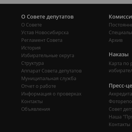
О Совете депутатов
Комисс
О Совете
Постоянн
Устав Новосибирска
Специаль
Регламент Совета
Архив
История
Наказы
Избирательные округа
Структура
Карта по 
избирате
Аппарат Совета депутатов
Муниципальная служба
Пресс-ц
Отчет о работе
Информация о проверках
Аккредит
Контакты
Фоторепо
Объявления
Совет деп
Наша "Пр
Контакты