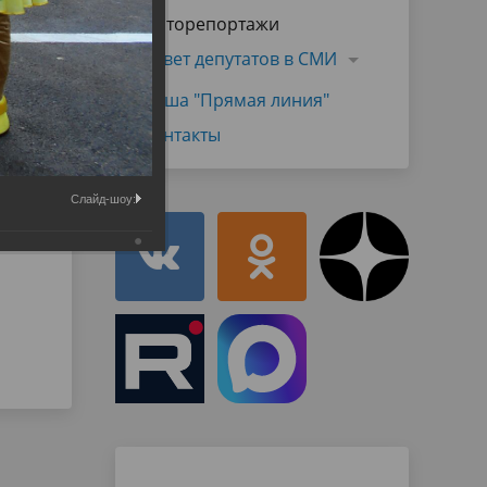
Муниципальная служба
Фоторепортажи
имущественного характера
тивных
Объявления
Совет депутатов в СМИ
Советом
Информационные материалы
Наша "Прямая линия"
ств
Контакты
Слайд-шоу: