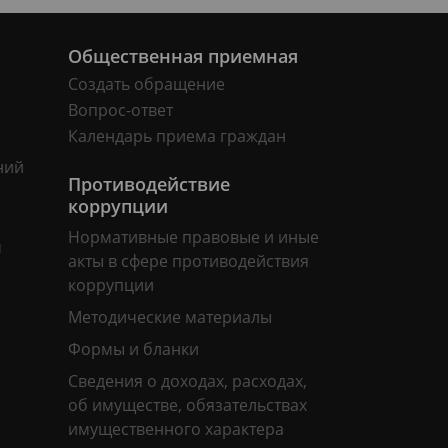
Общественная приемная
Создать обращение
Вопрос-ответ
Календарь приема граждан
ний
Противодействие
коррупции
Нормативные правовые и иные
м
акты в сфере противодействия
коррупции
Методические материалы
Формы и бланки
Сведения о доходах, расходах,
об имуществе, обязательствах
имущественного характера