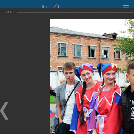
3
из
6
СОВЕТ ДЕПУТАТОВ
ГОРОДА НОВОСИБИРСКА
630099, г. Новосибирск, Красный проспект, 34
+7 (383) 227-43-32
Общественная приемная
Пресс-центр
›
Фоторепортажи
›