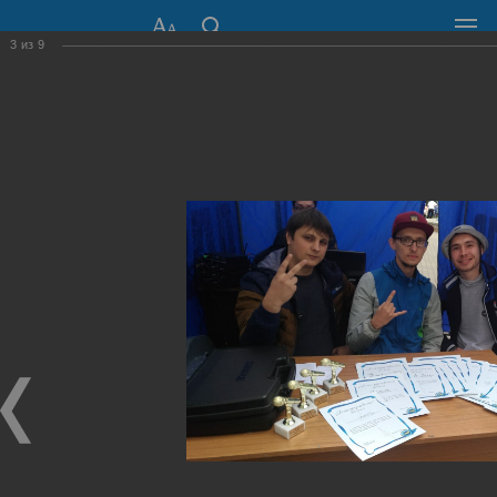
3
из
9
СОВЕТ ДЕПУТАТОВ
ГОРОДА НОВОСИБИРСКА
630099, г. Новосибирск, Красный проспект, 34
+7 (383) 227-43-32
Общественная приемная
Пресс-центр
›
Фоторепортажи
›