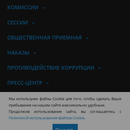
КОМИССИИ
СЕССИИ
ОБЩЕСТВЕННАЯ ПРИЕМНАЯ
НАКАЗЫ
ПРОТИВОДЕЙСТВИЕ КОРРУПЦИИ
ПРЕСС-ЦЕНТР
© Совет депутатов города
Мы используем файлы Cookie для того, чтобы сделать Ваше
Новосибирска
Контакты
Карта сайта
пребывание на нашем сайте максимально удобным.
Продолжив использование сайта, вы соглашаетесь с
630099, г. Новосибирск, Красный
Политикой использования файлов Cookie
.
проспект, 34
+7 (383) 227-43-32