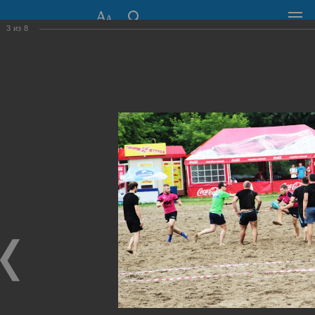
3
из
8
СОВЕТ ДЕПУТАТОВ
ГОРОДА НОВОСИБИРСКА
630099, г. Новосибирск, Красный проспект, 34
+7 (383) 227-43-32
Общественная приемная
Пресс-центр
›
Фоторепортажи
›