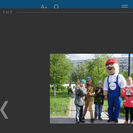
3
из
8
СОВЕТ ДЕПУТАТОВ
ГОРОДА НОВОСИБИРСКА
630099, г. Новосибирск, Красный проспект, 34
+7 (383) 227-43-32
Общественная приемная
Пресс-центр
›
Фоторепортажи
›