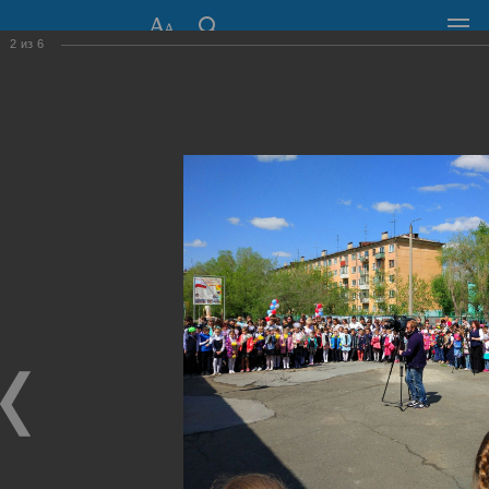
2
из
6
СОВЕТ ДЕПУТАТОВ
ГОРОДА НОВОСИБИРСКА
630099, г. Новосибирск, Красный проспект, 34
+7 (383) 227-43-32
Общественная приемная
Пресс-центр
›
Фоторепортажи
›