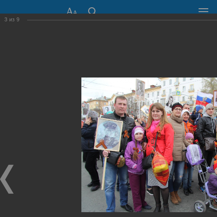
3
из
9
СОВЕТ ДЕПУТАТОВ
ГОРОДА НОВОСИБИРСКА
630099, г. Новосибирск, Красный проспект, 34
+7 (383) 227-43-32
Общественная приемная
Пресс-центр
›
Фоторепортажи
›