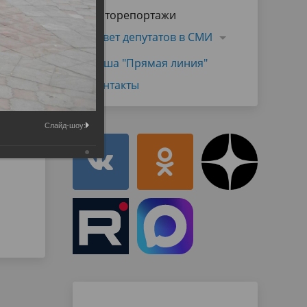
Муниципальная служба
Фоторепортажи
имущественного характера
тивных
Объявления
Совет депутатов в СМИ
Советом
Информационные материалы
Наша "Прямая линия"
ств
Контакты
Слайд-шоу: