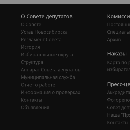
О Совете депутатов
Комисс
О Совете
Постоянн
Устав Новосибирска
Специаль
Регламент Совета
Архив
История
Наказы
Избирательные округа
Структура
Карта по 
избирате
Аппарат Совета депутатов
Муниципальная служба
Пресс-ц
Отчет о работе
Информация о проверках
Аккредит
Контакты
Фоторепо
Объявления
Совет деп
Наша "Пр
Контакты