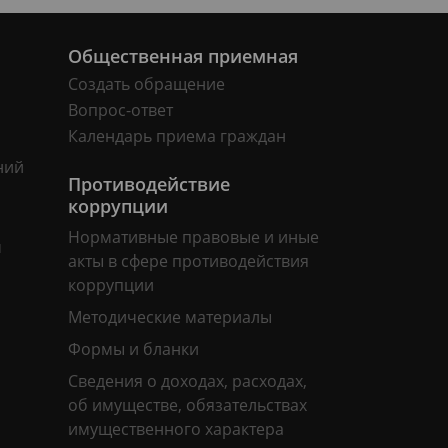
Общественная приемная
Создать обращение
Вопрос-ответ
Календарь приема граждан
ний
Противодействие
коррупции
Нормативные правовые и иные
м
акты в сфере противодействия
коррупции
Методические материалы
Формы и бланки
Сведения о доходах, расходах,
об имуществе, обязательствах
имущественного характера