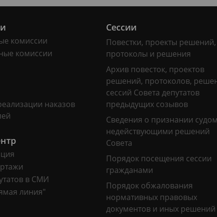
ии
Сессии
ые комиссии
Повестки, проекты решений,
ные комиссии
протоколы и решения
Архив повесток, проектов
решений, протоколов, реше
сессий Совета депутатов
реализации наказов
предыдущих созывов
лей
Сведения о признании судо
недействующими решений
ентр
Совета
ация
Порядок посещения сессии
ртажи
гражданами
утатов в СМИ
Порядок обжалования
ямая линия"
нормативных правовых
документов и иных решений