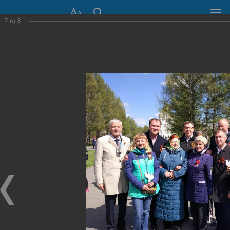
7
из
8
СОВЕТ ДЕПУТАТОВ
ГОРОДА НОВОСИБИРСКА
630099, г. Новосибирск, Красный проспект, 34
+7 (383) 227-43-32
Общественная приемная
Пресс-центр
›
Фоторепортажи
›
Чтобы помнили