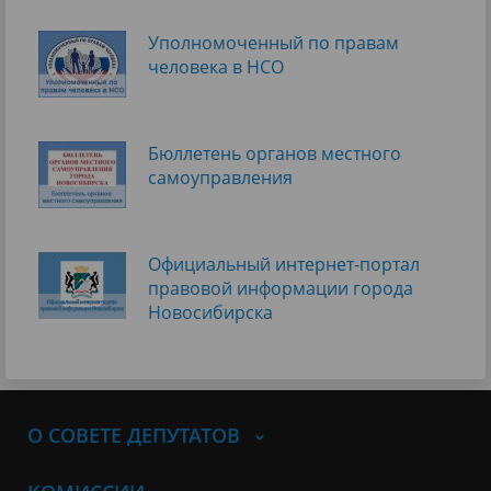
Уполномоченный по правам
человека в НСО
Бюллетень органов местного
самоуправления
Официальный интернет-портал
правовой информации города
Новосибирска
О СОВЕТЕ ДЕПУТАТОВ