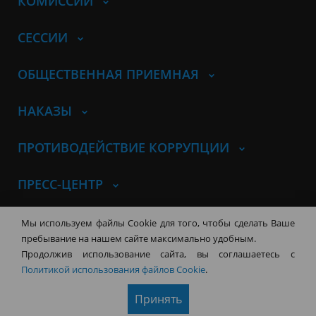
КОМИССИИ
СЕССИИ
ОБЩЕСТВЕННАЯ ПРИЕМНАЯ
НАКАЗЫ
ПРОТИВОДЕЙСТВИЕ КОРРУПЦИИ
ПРЕСС-ЦЕНТР
© Совет депутатов города
Мы используем файлы Cookie для того, чтобы сделать Ваше
Новосибирска
Контакты
Карта сайта
пребывание на нашем сайте максимально удобным.
Продолжив использование сайта, вы соглашаетесь с
630099, г. Новосибирск, Красный
Политикой использования файлов Cookie
.
проспект, 34
+7 (383) 227-43-32
Принять