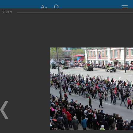
7
из
9
СОВЕТ ДЕПУТАТОВ
ГОРОДА НОВОСИБИРСКА
630099, г. Новосибирск, Красный проспект, 34
+7 (383) 227-43-32
Общественная приемная
Пресс-центр
›
Фоторепортажи
›