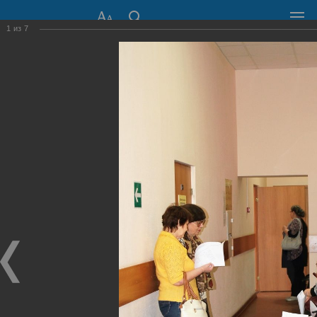
1
из
7
СОВЕТ ДЕПУТАТОВ
ГОРОДА НОВОСИБИРСКА
630099, г. Новосибирск, Красный проспект, 34
+7 (383) 227-43-32
Общественная приемная
Пресс-центр
›
Фоторепортажи
›