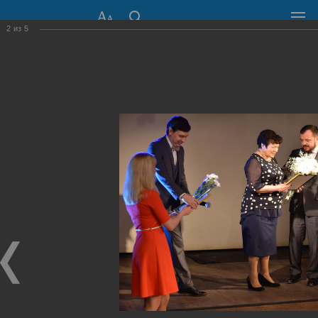
2
из
5
СОВЕТ ДЕПУТАТОВ
ГОРОДА НОВОСИБИРСКА
630099, г. Новосибирск, Красный проспект, 34
+7 (383) 227-43-32
Общественная приемная
Пресс-центр
›
Фоторепортажи
›