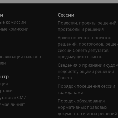
ии
Сессии
ые комиссии
Повестки, проекты решений,
ные комиссии
протоколы и решения
Архив повесток, проектов
решений, протоколов, реше
сессий Совета депутатов
реализации наказов
предыдущих созывов
лей
Сведения о признании судо
недействующими решений
ентр
Совета
ация
Порядок посещения сессии
ртажи
гражданами
утатов в СМИ
Порядок обжалования
ямая линия"
нормативных правовых
документов и иных решений