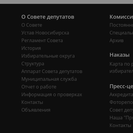
О Совете депутатов
Комисс
О Совете
Постоянн
Устав Новосибирска
Специаль
Регламент Совета
Архив
История
Наказы
Избирательные округа
Структура
Карта по 
избирате
Аппарат Совета депутатов
Муниципальная служба
Пресс-ц
Отчет о работе
Информация о проверках
Аккредит
Контакты
Фоторепо
Объявления
Совет деп
Наша "Пр
Контакты