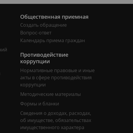
Общественная приемная
Создать обращение
Вопрос-ответ
Календарь приема граждан
ний
Противодействие
коррупции
Нормативные правовые и иные
м
акты в сфере противодействия
коррупции
Методические материалы
Формы и бланки
Сведения о доходах, расходах,
об имуществе, обязательствах
имущественного характера