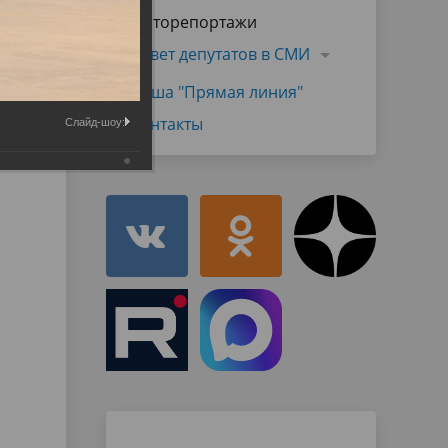
Муниципальная служба
Фоторепортажи
имущественного характера
тивных
Объявления
Совет депутатов в СМИ
Советом
Информационные материалы
Наша "Прямая линия"
ств
Контакты
Слайд-шоу: