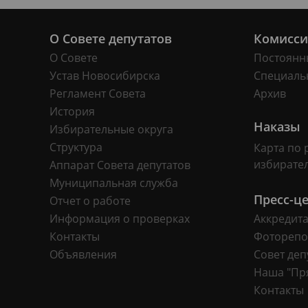
О Совете депутатов
Комисс
О Совете
Постоянн
Устав Новосибирска
Специаль
Регламент Совета
Архив
История
Наказы
Избирательные округа
Структура
Карта по 
избирате
Аппарат Совета депутатов
Муниципальная служба
Пресс-ц
Отчет о работе
Информация о проверках
Аккредит
Контакты
Фоторепо
Объявления
Совет деп
Наша "Пр
Контакты