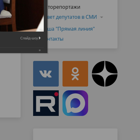
Муниципальная служба
Фоторепортажи
имущественного характера
тивных
Объявления
Совет депутатов в СМИ
Советом
Информационные материалы
Наша "Прямая линия"
ств
Контакты
Слайд-шоу: