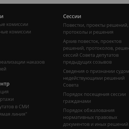
ии
Сессии
ые комиссии
Повестки, проекты решений,
ные комиссии
протоколы и решения
Архив повесток, проектов
решений, протоколов, реше
сессий Совета депутатов
реализации наказов
предыдущих созывов
лей
Сведения о признании судо
недействующими решений
ентр
Совета
ация
Порядок посещения сессии
ртажи
гражданами
утатов в СМИ
Порядок обжалования
ямая линия"
нормативных правовых
документов и иных решений