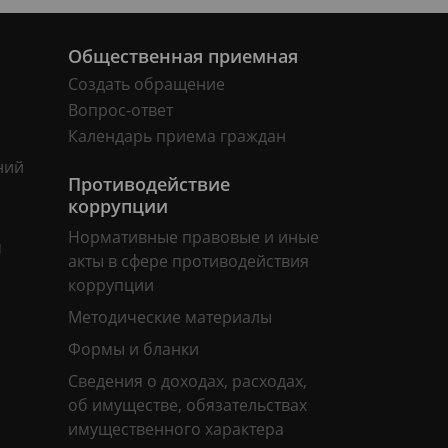
Общественная приемная
Создать обращение
Вопрос-ответ
Календарь приема граждан
ний
Противодействие
коррупции
Нормативные правовые и иные
м
акты в сфере противодействия
коррупции
Методические материалы
Формы и бланки
Сведения о доходах, расходах,
об имуществе, обязательствах
имущественного характера