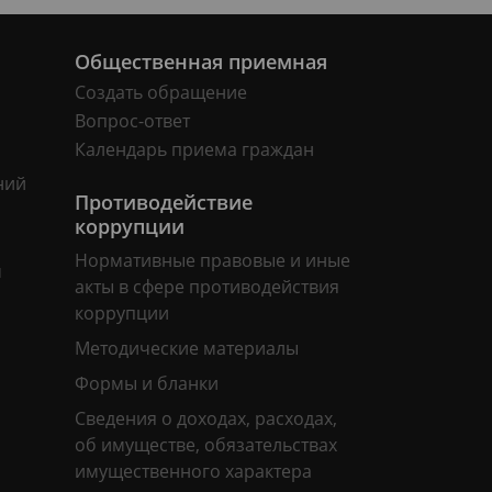
Общественная приемная
Создать обращение
Вопрос-ответ
Календарь приема граждан
ний
Противодействие
коррупции
Нормативные правовые и иные
м
акты в сфере противодействия
коррупции
Методические материалы
Формы и бланки
Сведения о доходах, расходах,
об имуществе, обязательствах
имущественного характера