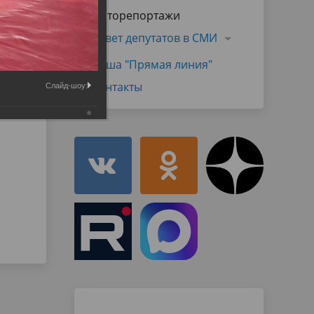
Муниципальная служба
Фоторепортажи
имущественного характера
тивных
Объявления
Совет депутатов в СМИ
Советом
Информационные материалы
Наша "Прямая линия"
ств
Контакты
Слайд-шоу: