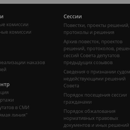
ии
Сессии
ые комиссии
Повестки, проекты решений,
ные комиссии
протоколы и решения
Архив повесток, проектов
решений, протоколов, реше
сессий Совета депутатов
реализации наказов
предыдущих созывов
лей
Сведения о признании судо
недействующими решений
ентр
Совета
ация
Порядок посещения сессии
ртажи
гражданами
утатов в СМИ
Порядок обжалования
ямая линия"
нормативных правовых
документов и иных решений