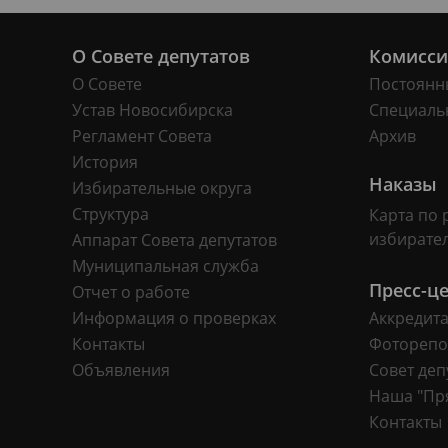
О Совете депутатов
Комисс
О Совете
Постоянн
Устав Новосибирска
Специаль
Регламент Совета
Архив
История
Наказы
Избирательные округа
Структура
Карта по 
избирате
Аппарат Совета депутатов
Муниципальная служба
Пресс-ц
Отчет о работе
Информация о проверках
Аккредит
Контакты
Фоторепо
Объявления
Совет деп
Наша "Пр
Контакты