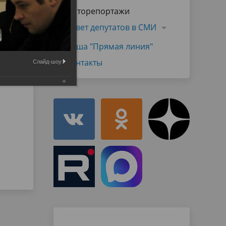
Муниципальная служба
Фоторепортажи
имущественного характера
тивных
Объявления
Совет депутатов в СМИ
Советом
Информационные материалы
Наша "Прямая линия"
ств
Контакты
Слайд-шоу: