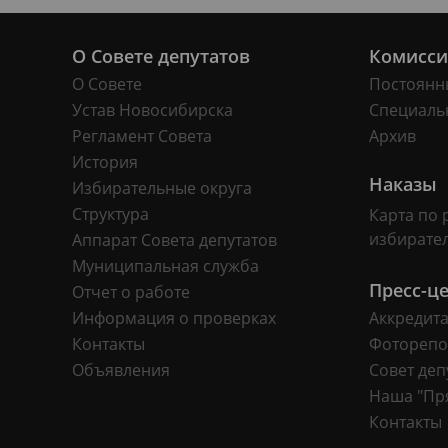
О Совете депутатов
Комисс
О Совете
Постоянн
Устав Новосибирска
Специаль
Регламент Совета
Архив
История
Наказы
Избирательные округа
Структура
Карта по 
избирате
Аппарат Совета депутатов
Муниципальная служба
Пресс-ц
Отчет о работе
Информация о проверках
Аккредит
Контакты
Фоторепо
Объявления
Совет деп
Наша "Пр
Контакты