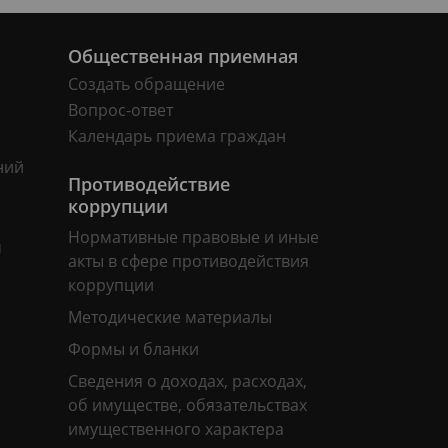
Общественная приемная
Создать обращение
Вопрос-ответ
Календарь приема граждан
ний
Противодействие
коррупции
Нормативные правовые и иные
м
акты в сфере противодействия
коррупции
Методические материалы
Формы и бланки
Сведения о доходах, расходах,
об имуществе, обязательствах
имущественного характера