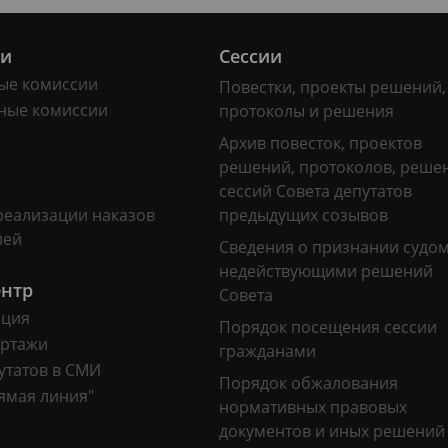
ии
Сессии
ые комиссии
Повестки, проекты решений,
ные комиссии
протоколы и решения
Архив повесток, проектов
решений, протоколов, реше
сессий Совета депутатов
реализации наказов
предыдущих созывов
лей
Сведения о признании судо
недействующими решений
ентр
Совета
ация
Порядок посещения сессии
ртажи
гражданами
утатов в СМИ
Порядок обжалования
ямая линия"
нормативных правовых
документов и иных решений