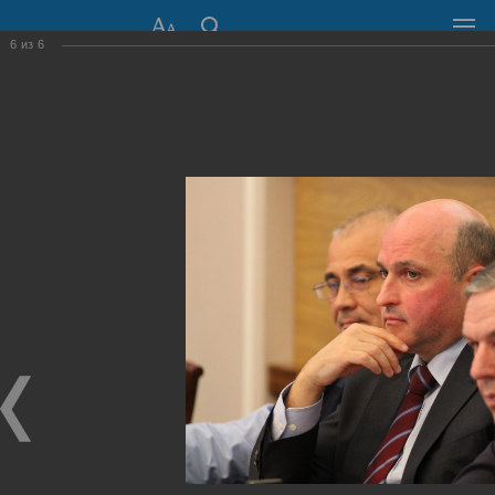
6
из
6
СОВЕТ ДЕПУТАТОВ
ГОРОДА НОВОСИБИРСКА
630099, г. Новосибирск, Красный проспект, 34
+7 (383) 227-43-32
Общественная приемная
Пресс-центр
›
Фоторепортажи
›