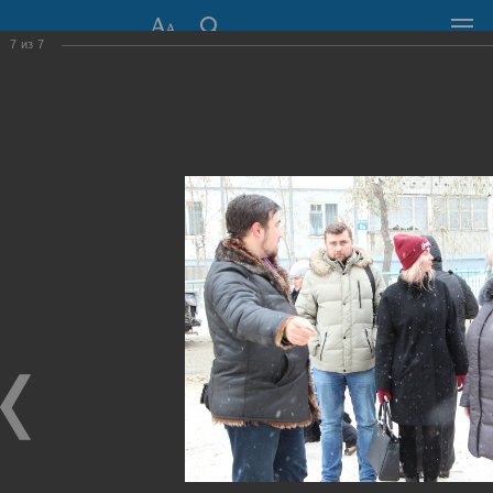
7
из
7
СОВЕТ ДЕПУТАТОВ
ГОРОДА НОВОСИБИРСКА
630099, г. Новосибирск, Красный проспект, 34
+7 (383) 227-43-32
Общественная приемная
Пресс-центр
›
Фоторепортажи
›
Депутатская проверка