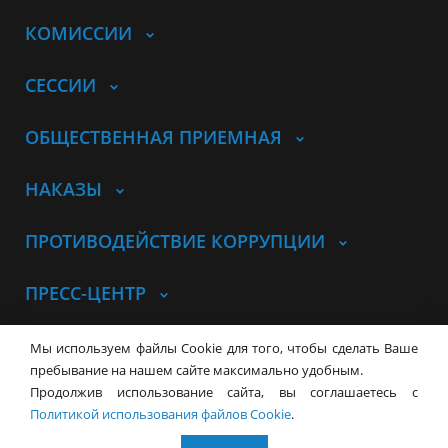
КОМИССИИ
СЕССИИ
ОБЩЕСТВЕННАЯ ПРИЕМНАЯ
НАКАЗЫ
ПРОТИВОДЕЙСТВИЕ КОРРУПЦИИ
ПРЕСС-ЦЕНТР
© Совет депутатов города
Мы используем файлы Cookie для того, чтобы сделать Ваше
Новосибирска
Контакты
Карта сайта
пребывание на нашем сайте максимально удобным.
Продолжив использование сайта, вы соглашаетесь с
630099, г. Новосибирск, Красный
Политикой использования файлов Cookie
.
проспект, 34
+7 (383) 227-43-32