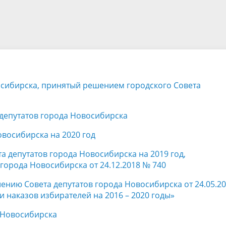
а
Аппарат Совета депутатов
ов предыдущих созывов
Порядок обжалования норма
ция о проверках
Контакты
 связь для сообщений о
правовых документов и иных
Сведения об использовании 
коррупции
решений
выделяемых бюджетных сред
осибирска, принятый решением городского Совета
депутатов города Новосибирска
овосибирска на 2020 год
а депутатов города Новосибирска на 2019 год,
города Новосибирска от 24.12.2018 № 740
нию Совета депутатов города Новосибирска от 24.05.2
 наказов избирателей на 2016 – 2020 годы»
 Новосибирска