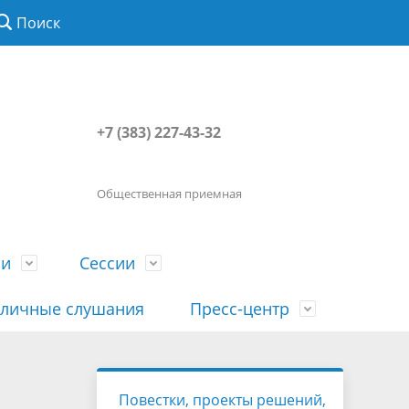
Поиск
+7 (383) 227-43-32
Общественная приемная
ии
Сессии
личные слушания
Пресс-центр
История
Порядок посещения сессии
Сведения о доходах, расходах, об
Наша "Прямая линия"
Повестки, проекты решений,
вета
гражданами
имуществе, обязательствах