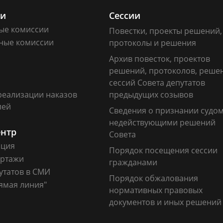
ии
Сессии
ые комиссии
Повестки, проекты решений,
ные комиссии
протоколы и решения
Архив повесток, проектов
решений, протоколов, реше
сессий Совета депутатов
реализации наказов
предыдущих созывов
лей
Сведения о признании судо
недействующими решений
ентр
Совета
ация
Порядок посещения сессии
ртажи
гражданами
утатов в СМИ
Порядок обжалования
ямая линия"
нормативных правовых
документов и иных решений