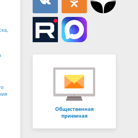
ка,
а
го
ния
Общественная
приемная