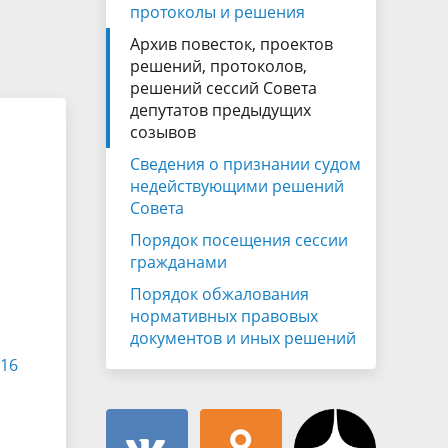
Муниципальная служба
протоколы и решения
имущественного характера
тивных
Архив повесток, проектов
Объявления
Советом
Информационные материалы
решений, протоколов,
решений сессий Совета
ств
депутатов предыдущих
созывов
Сведения о признании судом
недействующими решений
Совета
Порядок посещения сессии
гражданами
Порядок обжалования
нормативных правовых
документов и иных решений
016