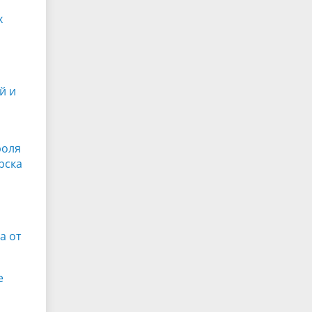
х
й и
роля
рска
а от
е