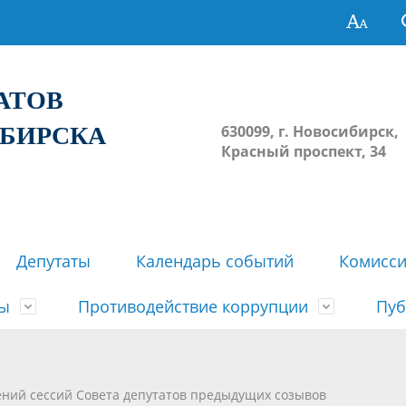
ТАТОВ
ИБИРСКА
630099, г. Новосибирск,
Красный проспект, 34
Депутаты
Календарь событий
Комисс
зы
Противодействие коррупции
Пуб
овосибирска
ьные комиссии
весток, проектов решений,
твет
еские материалы
ортажи
Регламент Совета
Архив
Сведения о признании судом
Календарь приема граждан
Формы и бланки
Совет депутатов в СМИ
ений сессий Совета депутатов предыдущих созывов
ов, решений сессий Совета
недействующими решений Со