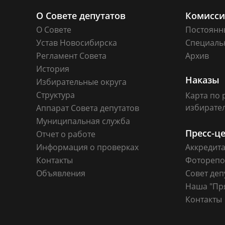
О Совете депутатов
Комисс
О Совете
Постоянн
Устав Новосибирска
Специаль
Регламент Совета
Архив
История
Наказы
Избирательные округа
Структура
Карта по 
избирате
Аппарат Совета депутатов
Муниципальная служба
Пресс-ц
Отчет о работе
Информация о проверках
Аккредит
Контакты
Фоторепо
Объявления
Совет деп
Наша "Пр
Контакты