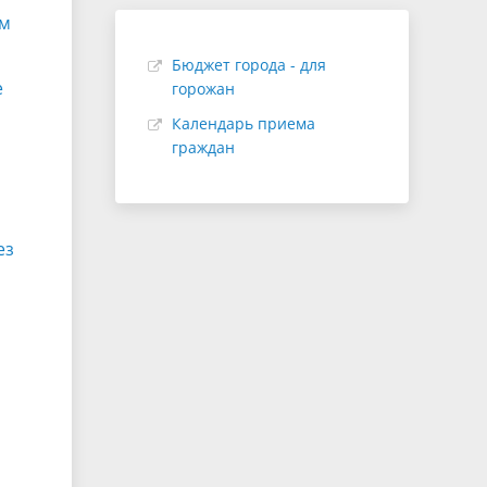
ом
Бюджет города - для
е
горожан
Календарь приема
граждан
ез