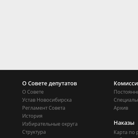
О Совете депутатов
Комисс
О Совете
Постоянн
Устав Новосибирска
Специаль
Регламент Совета
Архив
История
Наказы
Избирательные округа
Структура
Карта по 