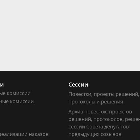
ии
Сессии
ые комиссии
Повестки, проекты решений,
ные комиссии
протоколы и решения
Архив повесток, проектов
решений, протоколов, реше
сессий Совета депутатов
реализации наказов
предыдущих созывов