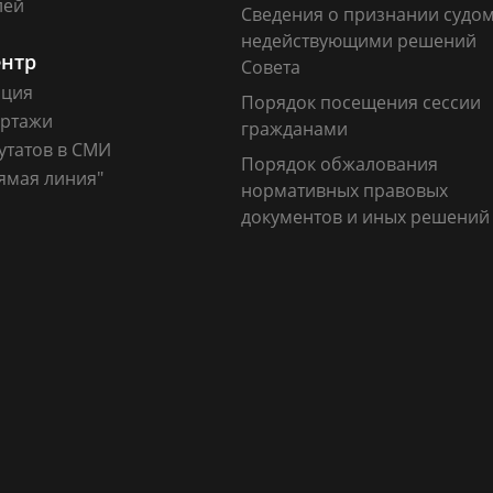
лей
Сведения о признании судо
недействующими решений
ентр
Совета
ация
Порядок посещения сессии
ртажи
гражданами
утатов в СМИ
Порядок обжалования
ямая линия"
нормативных правовых
документов и иных решений