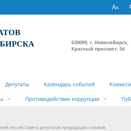
ТАТОВ
ИБИРСКА
630099, г. Новосибирск,
Красный проспект, 34
Депутаты
Календарь событий
Комисс
зы
Противодействие коррупции
Пуб
овосибирска
ьные комиссии
весток, проектов решений,
твет
еские материалы
ортажи
Регламент Совета
Архив
Сведения о признании судом
Календарь приема граждан
Формы и бланки
Совет депутатов в СМИ
ений сессий Совета депутатов предыдущих созывов
ов, решений сессий Совета
недействующими решений Со