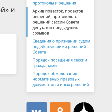
Муниципальная служба
протоколы и решения
имущественного характера
й» и
тивных
Архив повесток, проектов
Объявления
Советом
Информационные материалы
решений, протоколов,
решений сессий Совета
ств
депутатов предыдущих
созывов
Сведения о признании судом
недействующими решений
Совета
Порядок посещения сессии
гражданами
Порядок обжалования
нормативных правовых
документов и иных решений