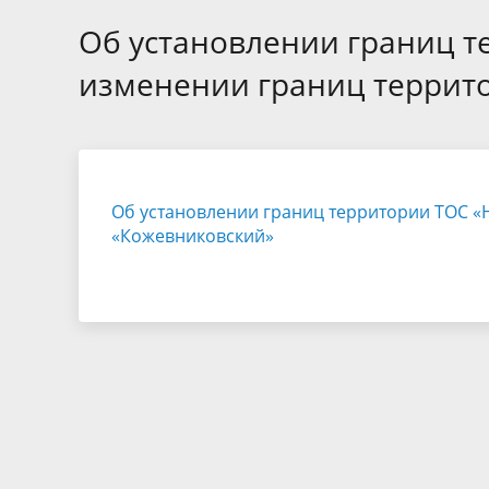
Избирательные округа
Контакты
Структур
депутат
Об установлении границ т
Отчет о работе
Информа
Комиссия по вопросам
Обратная
изменении границ террит
муниципальной службы
фактах 
Об установлении границ территории ТОС «
«Кожевниковский»