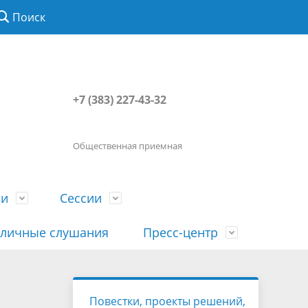
Поиск
+7 (383) 227-43-32
Общественная приемная
ии
Сессии
личные слушания
Пресс-центр
История
Порядок посещения сессии
Сведения о доходах, расходах, об
Наша "Прямая линия"
Повестки, проекты решений,
вета
гражданами
имуществе, обязательствах