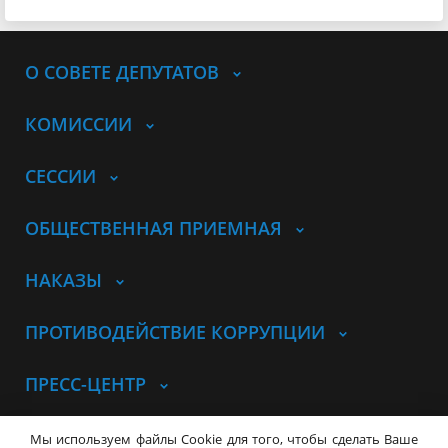
О СОВЕТЕ ДЕПУТАТОВ
КОМИССИИ
СЕССИИ
ОБЩЕСТВЕННАЯ ПРИЕМНАЯ
НАКАЗЫ
ПРОТИВОДЕЙСТВИЕ КОРРУПЦИИ
ПРЕСС-ЦЕНТР
© Совет депутатов города
Мы используем файлы Cookie для того, чтобы сделать Ваше