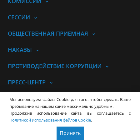
КОМИССИИ
СЕССИИ
ОБЩЕСТВЕННАЯ ПРИЕМНАЯ
НАКАЗЫ
ПРОТИВОДЕЙСТВИЕ КОРРУПЦИИ
ПРЕСС-ЦЕНТР
© Совет депутатов города
Мы используем файлы Cookie для того, чтобы сделать Ваше
Новосибирска
Контакты
Карта сайта
пребывание на нашем сайте максимально удобным.
Продолжив использование сайта, вы соглашаетесь с
630099, г. Новосибирск, Красный
Политикой использования файлов Cookie
.
проспект, 34
+7 (383) 227-43-32
Принять