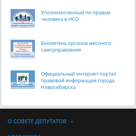
Уполномоченный по правам
человека в НСО
Бюллетень органов местного
самоуправления
Официальный интернет-портал
правовой информации города
Новосибирска
О СОВЕТЕ ДЕПУТАТОВ