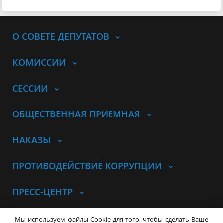
О СОВЕТЕ ДЕПУТАТОВ
КОМИССИИ
СЕССИИ
ОБЩЕСТВЕННАЯ ПРИЕМНАЯ
НАКАЗЫ
ПРОТИВОДЕЙСТВИЕ КОРРУПЦИИ
ПРЕСС-ЦЕНТР
© Совет депутатов города
Мы используем файлы Cookie для того, чтобы сделать Ваше