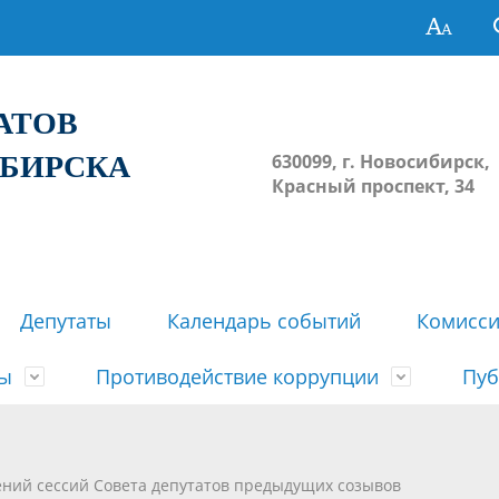
ТАТОВ
ИБИРСКА
630099, г. Новосибирск,
Красный проспект, 34
Депутаты
Календарь событий
Комисс
зы
Противодействие коррупции
Пуб
овосибирска
ьные комиссии
весток, проектов решений,
твет
еские материалы
ортажи
Регламент Совета
Архив
Сведения о признании судом
Календарь приема граждан
Формы и бланки
Совет депутатов в СМИ
ений сессий Совета депутатов предыдущих созывов
ов, решений сессий Совета
недействующими решений Со