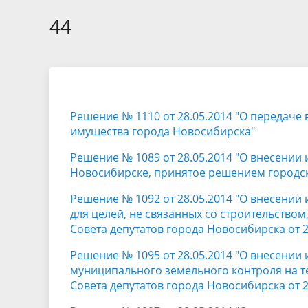
Избирательные округа
Контакты
Структур
депутат
44
Отчет о работе
Информа
Комиссия по вопросам
Обратная
муниципальной службы
фактах 
Решение № 1110 от 28.05.2014 "О передаче
имущества города Новосибирска"
Решение № 1089 от 28.05.2014 "О внесении
Новосибирске, принятое решением городско
Решение № 1092 от 28.05.2014 "О внесении
для целей, не связанных со строительство
Совета депутатов города Новосибирска от 2
Решение № 1095 от 28.05.2014 "О внесении
муниципального земельного контроля на 
Совета депутатов города Новосибирска от 2