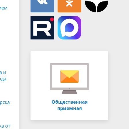
ием
а и
ода
Общественная
рска
приемная
ка от