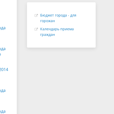
Бюджет города - для
горожан
ода
Календарь приема
граждан
ода
е
2014
ода
ода