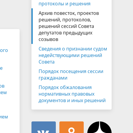
Муниципальная служба
протоколы и решения
имущественного характера
тивных
Архив повесток, проектов
Объявления
Советом
Информационные материалы
решений, протоколов,
решений сессий Совета
ств
депутатов предыдущих
созывов
Сведения о признании судом
ного
недействующими решений
Совета
де
Порядок посещения сессии
гражданами
ов
Порядок обжалования
ием
нормативных правовых
документов и иных решений
нием