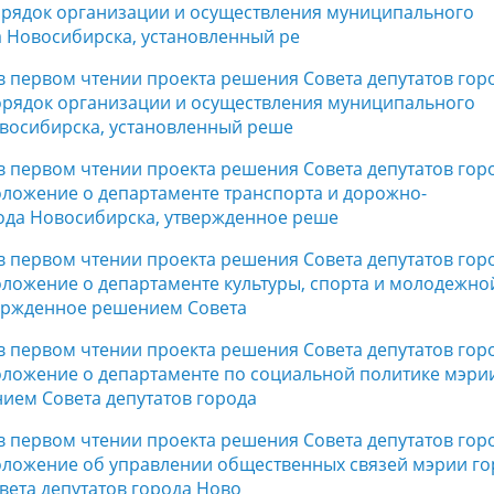
орядок организации и осуществления муниципального
 Новосибирска, установленный ре
 в первом чтении проекта решения Совета депутатов гор
орядок организации и осуществления муниципального
овосибирска, установленный реше
 в первом чтении проекта решения Совета депутатов гор
ложение о департаменте транспорта и дорожно-
ода Новосибирска, утвержденное реше
 в первом чтении проекта решения Совета депутатов гор
ложение о департаменте культуры, спорта и молодежно
вержденное решением Совета
 в первом чтении проекта решения Совета депутатов гор
оложение о департаменте по социальной политике мэри
ием Совета депутатов города
 в первом чтении проекта решения Совета депутатов гор
оложение об управлении общественных связей мэрии го
ета депутатов города Ново