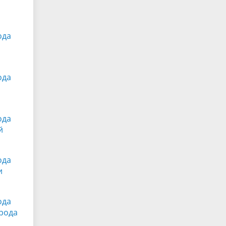
ода
ода
ода
й
ода
и
ода
рода