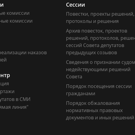
ии
Сессии
ые комиссии
Повестки, проекты решений,
ные комиссии
протоколы и решения
Архив повесток, проектов
решений, протоколов, реше
сессий Совета депутатов
реализации наказов
предыдущих созывов
лей
Сведения о признании судо
недействующими решений
ентр
Совета
ация
Порядок посещения сессии
ртажи
гражданами
утатов в СМИ
Порядок обжалования
ямая линия"
нормативных правовых
документов и иных решений