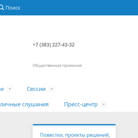
Поиск
+7 (383) 227-43-32
Общественная приемная
ии
Сессии
личные слушания
Пресс-центр
История
Порядок посещения сессии
Сведения о доходах, расходах, об
Наша "Прямая линия"
Повестки, проекты решений,
вета
гражданами
имуществе, обязательствах