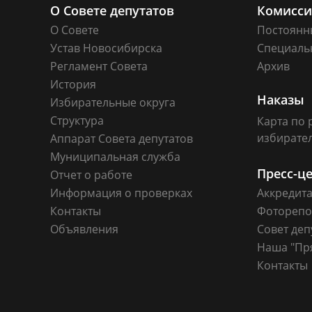
О Совете депутатов
Комисс
О Совете
Постоянн
Устав Новосибирска
Специаль
Регламент Совета
Архив
История
Наказы
Избирательные округа
Структура
Карта по 
избирате
Аппарат Совета депутатов
Муниципальная служба
Пресс-ц
Отчет о работе
Информация о проверках
Аккредит
Контакты
Фоторепо
Объявления
Совет деп
Наша "Пр
Контакты