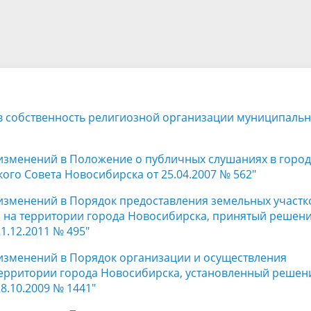
а
Аппарат Совета депутатов
ов предыдущих созывов
Порядок обжалования норма
ция о проверках
Контакты
 связь для сообщений о
правовых документов и иных
Сведения об использовании 
коррупции
решений
выделяемых бюджетных сред
 в собственность религиозной организации муниципаль
 изменений в Положение о публичных слушаниях в горо
го Совета Новосибирска от 25.04.2007 № 562"
 изменений в Порядок предоставления земельных участк
м, на территории города Новосибирска, принятый решен
1.12.2011 № 495"
 изменений в Порядок организации и осуществления
территории города Новосибирска, установленный реше
8.10.2009 № 1441"