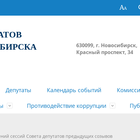
ТАТОВ
ИБИРСКА
630099, г. Новосибирск,
Красный проспект, 34
Депутаты
Календарь событий
Комисс
зы
Противодействие коррупции
Пуб
овосибирска
ьные комиссии
весток, проектов решений,
твет
еские материалы
ортажи
Регламент Совета
Архив
Сведения о признании судом
Календарь приема граждан
Формы и бланки
Совет депутатов в СМИ
ений сессий Совета депутатов предыдущих созывов
ов, решений сессий Совета
недействующими решений Со