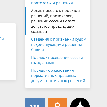
Муниципальная служба
протоколы и решения
имущественного характера
тивных
Архив повесток, проектов
Объявления
Советом
Информационные материалы
решений, протоколов,
решений сессий Совета
ств
депутатов предыдущих
созывов
013
Сведения о признании судом
недействующими решений
Совета
Порядок посещения сессии
гражданами
Порядок обжалования
нормативных правовых
документов и иных решений