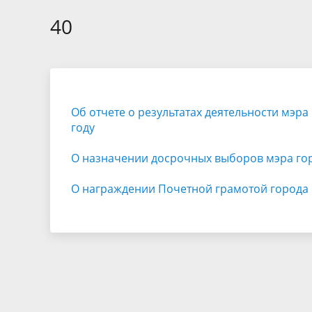
Избирательные округа
Контакты
Структур
депутат
40
Отчет о работе
Информа
Комиссия по вопросам
Обратная
муниципальной службы
фактах 
Об отчете о результатах деятельности мэр
году
О назначении досрочных выборов мэра го
О награждении Почетной грамотой города