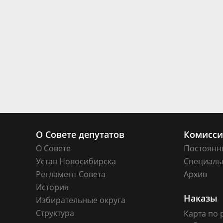
О Совете депутатов
Комисс
О Совете
Постоянн
Устав Новосибирска
Специаль
Регламент Совета
Архив
История
Наказы
Избирательные округа
Структура
Карта по 