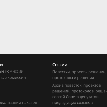
ии
Сессии
ые комиссии
Повестки, проекты решений,
ные комиссии
протоколы и решения
Архив повесток, проектов
решений, протоколов, реше
сессий Совета депутатов
реализации наказов
предыдущих созывов