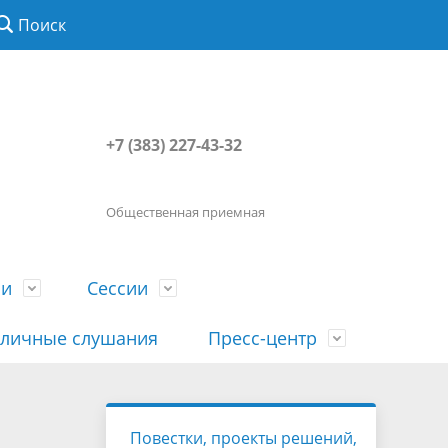
Поиск
+7 (383) 227-43-32
Общественная приемная
ии
Сессии
личные слушания
Пресс-центр
История
Порядок посещения сессии
Сведения о доходах, расходах, об
Наша "Прямая линия"
Повестки, проекты решений,
вета
гражданами
имуществе, обязательствах