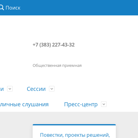
Поиск
+7 (383) 227-43-32
Общественная приемная
ии
Сессии
личные слушания
Пресс-центр
История
Порядок посещения сессии
Сведения о доходах, расходах, об
Наша "Прямая линия"
Повестки, проекты решений,
вета
гражданами
имуществе, обязательствах