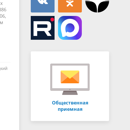
ах
886
06,
ом
цкий
Общественная
приемная