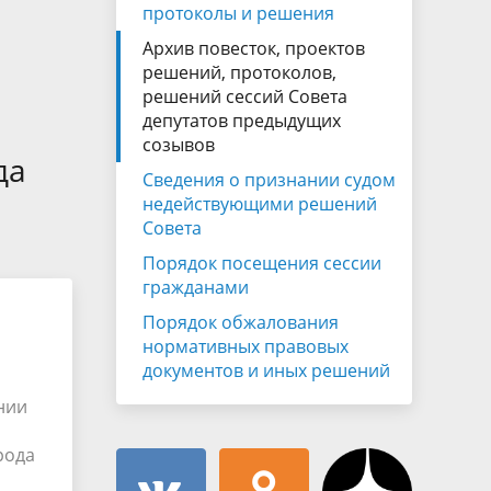
Муниципальная служба
протоколы и решения
имущественного характера
тивных
Архив повесток, проектов
Объявления
Советом
Информационные материалы
решений, протоколов,
решений сессий Совета
ств
депутатов предыдущих
созывов
да
Сведения о признании судом
недействующими решений
Совета
Порядок посещения сессии
гражданами
Порядок обжалования
нормативных правовых
документов и иных решений
нии
рода