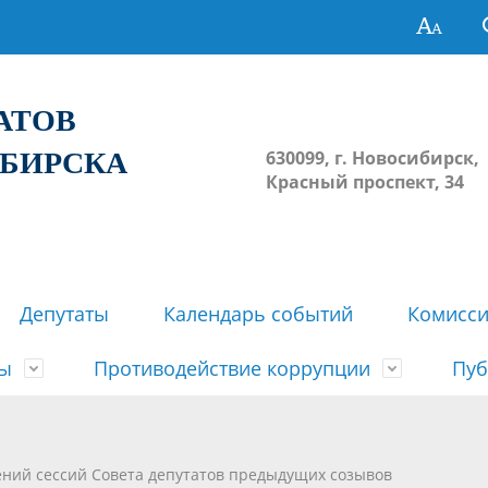
ТАТОВ
ИБИРСКА
630099, г. Новосибирск,
Красный проспект, 34
Депутаты
Календарь событий
Комисс
зы
Противодействие коррупции
Пуб
овосибирска
ьные комиссии
весток, проектов решений,
твет
еские материалы
ортажи
Регламент Совета
Архив
Сведения о признании судом
Календарь приема граждан
Формы и бланки
Совет депутатов в СМИ
ений сессий Совета депутатов предыдущих созывов
ов, решений сессий Совета
недействующими решений Со