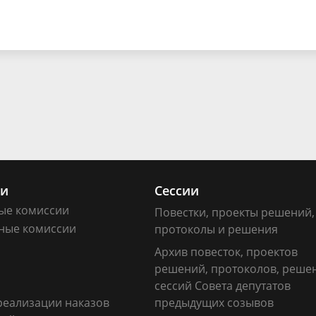
ии
Сессии
ые комиссии
Повестки, проекты решений,
ные комиссии
протоколы и решения
Архив повесток, проектов
решений, протоколов, реше
сессий Совета депутатов
реализации наказов
предыдущих созывов