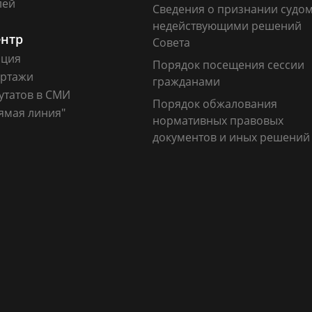
лей
Сведения о признании судо
недействующими решений
ентр
Совета
ация
Порядок посещения сессии
ртажи
гражданами
утатов в СМИ
Порядок обжалования
ямая линия"
нормативных правовых
документов и иных решений