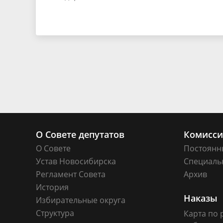
О Совете депутатов
Комисс
О Совете
Постоянн
Устав Новосибирска
Специаль
Регламент Совета
Архив
История
Наказы
Избирательные округа
Структура
Карта по 