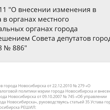
а
Аппарат Совета депутатов
ов предыдущих созывов
011 "О внесении изменения в
Порядок обжалования норма
ция о проверках
Контакты
 связь для сообщений о
правовых документов и иных
Сведения об использовании 
 в органах местного
коррупции
решений
выделяемых бюджетных сред
альных органах города
ешением Совета депутатов горо
8 № 886"
в города Новосибирска от 22.12.2010 № 279 «О
алоговой политики мэрии города Новосибирска и внесе
ода Новосибирска от 09.10.2007 № 745 «Об управлении
да Новосибирска», руководствуясь статьей 35 Устава го
восибирска РЕШИЛ: