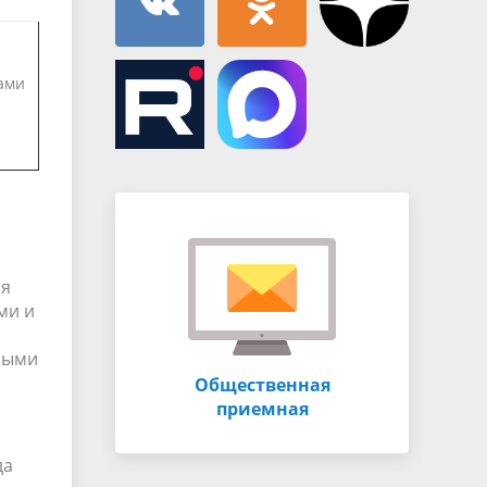
ами
ия
ми и
ными
Общественная
приемная
да