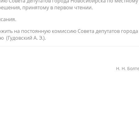
сию Совета депутатов города Новосибирска по местному
решения, принятому в первом чтении.
исания.
ожить на постоянную комиссию Совета депутатов города
(Гудовский А. Э.).
Н. Н. Болтен