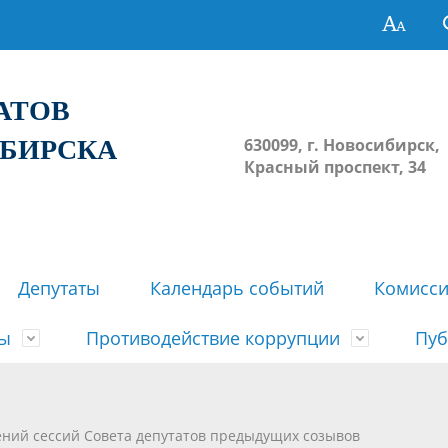
ТАТОВ
ИБИРСКА
630099, г. Новосибирск,
Красный проспект, 34
Депутаты
Календарь событий
Комисс
зы
Противодействие коррупции
Пуб
овосибирска
ьные комиссии
весток, проектов решений,
твет
еские материалы
ортажи
Регламент Совета
Архив
Сведения о признании судом
Календарь приема граждан
Формы и бланки
Совет депутатов в СМИ
ений сессий Совета депутатов предыдущих созывов
ов, решений сессий Совета
недействующими решений Со