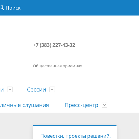
Поиск
+7 (383) 227-43-32
Общественная приемная
ии
Сессии
личные слушания
Пресс-центр
История
Порядок посещения сессии
Сведения о доходах, расходах, об
Наша "Прямая линия"
Повестки, проекты решений,
вета
гражданами
имуществе, обязательствах