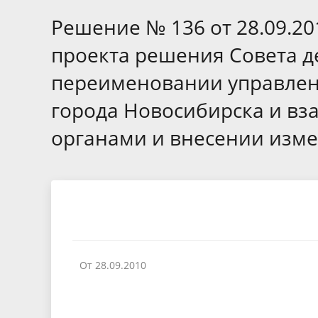
Избирательные округа
Контакты
Структур
депутат
Решение № 136 от 28.09.20
Отчет о работе
Информа
Комиссия по вопросам
Обратная
проекта решения Совета д
муниципальной службы
фактах 
переименовании управлен
города Новосибирска и в
органами и внесении изме
От 28.09.2010