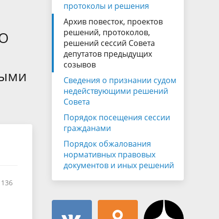
Муниципальная служба
протоколы и решения
имущественного характера
и
тивных
Архив повесток, проектов
Объявления
Советом
Информационные материалы
решений, протоколов,
«О
решений сессий Совета
ств
депутатов предыдущих
созывов
ными
Сведения о признании судом
недействующими решений
Совета
Порядок посещения сессии
гражданами
Порядок обжалования
нормативных правовых
документов и иных решений
 136