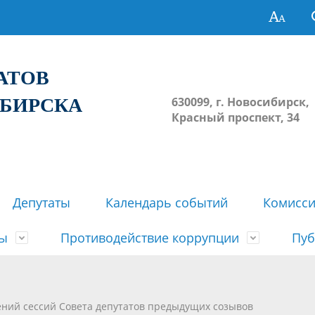
ТАТОВ
ИБИРСКА
630099, г. Новосибирск,
Красный проспект, 34
Депутаты
Календарь событий
Комисс
зы
Противодействие коррупции
Пуб
овосибирска
ьные комиссии
весток, проектов решений,
твет
еские материалы
ортажи
Регламент Совета
Архив
Сведения о признании судом
Календарь приема граждан
Формы и бланки
Совет депутатов в СМИ
ений сессий Совета депутатов предыдущих созывов
ов, решений сессий Совета
недействующими решений Со