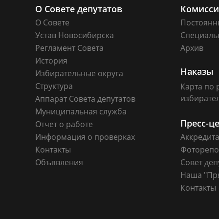
О Совете депутатов
Комисс
О Совете
Постоянн
Устав Новосибирска
Специаль
Регламент Совета
Архив
История
Наказы
Избирательные округа
Структура
Карта по 
избирате
Аппарат Совета депутатов
Муниципальная служба
Пресс-ц
Отчет о работе
Информация о проверках
Аккредит
Контакты
Фоторепо
Объявления
Совет деп
Наша "Пр
Контакты