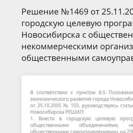
Избирательные округа
Контакты
Структур
депутат
Решение №1469 от 25.11.2
Отчет о работе
Информа
Комиссия по вопросам
Обратная
городскую целевую програ
муниципальной службы
фактах 
Новосибирска с обществе
некоммерческими органи
общественными самоуправл
В соответствии с пунктом 8.5 Положен
экономического развития города Новосиби
от 25.10.2005 № 103, руководствуясь стат
Новосибирска РЕШИЛ:
1. Внести в городскую целевую прог
общественными объединениями, не
общественными самоуправлениями» на 2007