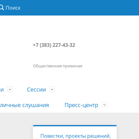
Поиск
+7 (383) 227-43-32
Общественная приемная
ии
Сессии
личные слушания
Пресс-центр
История
Порядок посещения сессии
Сведения о доходах, расходах, об
Наша "Прямая линия"
Повестки, проекты решений,
вета
гражданами
имуществе, обязательствах