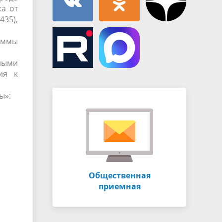
а от
435),
раммы
ными
ия к
ы»:
Общественная
приемная