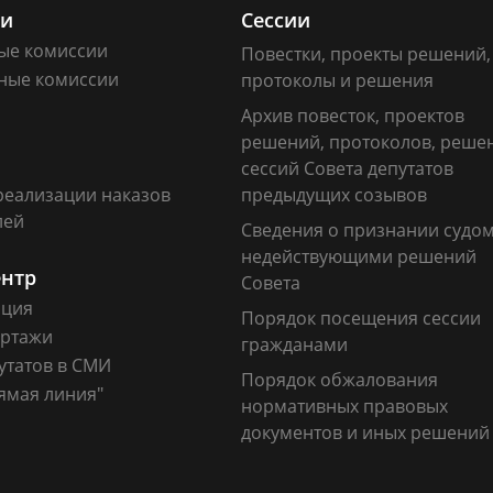
ии
Сессии
ые комиссии
Повестки, проекты решений,
ные комиссии
протоколы и решения
Архив повесток, проектов
решений, протоколов, реше
сессий Совета депутатов
реализации наказов
предыдущих созывов
лей
Сведения о признании судо
недействующими решений
ентр
Совета
ация
Порядок посещения сессии
ртажи
гражданами
утатов в СМИ
Порядок обжалования
ямая линия"
нормативных правовых
документов и иных решений