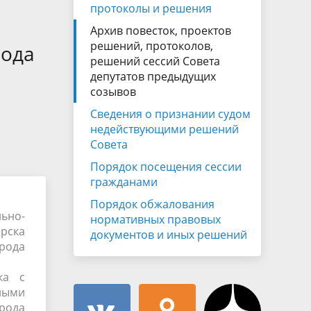
Муниципальная служба
протоколы и решения
имущественного характера
тивных
Архив повесток, проектов
Объявления
Советом
Информационные материалы
решений, протоколов,
рода
решений сессий Совета
ств
депутатов предыдущих
созывов
Сведения о признании судом
недействующими решений
Совета
Порядок посещения сессии
гражданами
Порядок обжалования
ьно-
нормативных правовых
ирска
документов и иных решений
орода
ка с
ными
орода