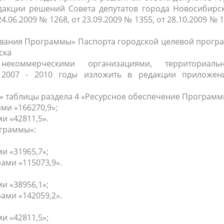
дакции решений Совета депутатов города Новосибирск
24.06.2009 № 1268, от 23.09.2009 № 1355, от 28.10.2009 № 1
рования Программы» Паспорта городской целевой прог
ска
екоммерческими организациями, территориаль
2007 - 2010 годы изложить в редакции приложен
а» таблицы раздела 4 «Ресурсное обеспечение Программ
ми «166270,9»;
и «42811,5».
ограммы»:
и «31965,7»;
ами «115073,9».
и «38956,1»;
ами «142059,2».
и «42811,5»;