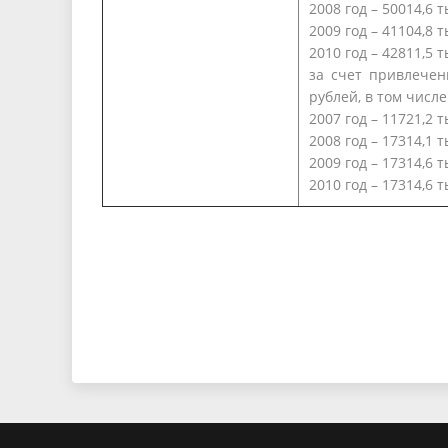
2008 год –
50014,6 т
2009 год –
41104,8 т
2010 год – 42811
,5 
за счет привлеченн
рублей, в том числе
2007 год –
11721,2 т
2008 год –
17314,1 т
2009 год – 17314,6 т
2010 год – 17314,6 